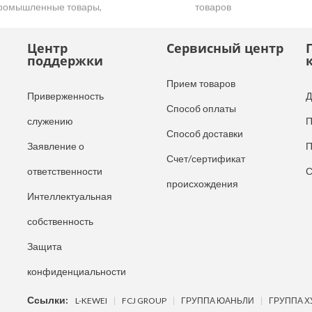
ромышленные товары,
товаров
утентичные и качественные
овары
Центр
Сервисный центр
поддержки
Прием товаров
Приверженность
Д
Способ оплаты
служению
П
Способ доставки
Заявление о
П
Счет/сертификат
ответственности
С
происхождения
Интеллектуальная
собственность
Защита
конфиденциальности
Ссылки:
L-KEWEI
FCJ GROUP
ГРУППА ЮАНЬЛИ
ГРУППА Х