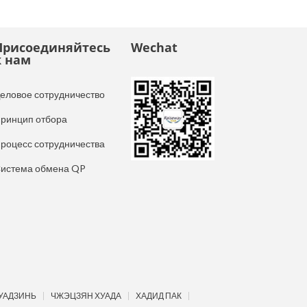
Присоединяйтесь
Wechat
к нам
еловое сотрудничество
ринцип отбора
роцесс сотрудничества
истема обмена QP
УАДЗИНЬ
ЧЖЭЦЗЯН ХУАДА
ХАДИД ПАК