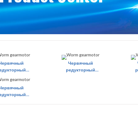
Червячный
Червячный
едукторный
редукторный
р
двигатель
двигатель
Червячный
едукторный
двигатель