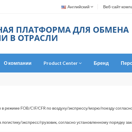
Английский
Веб-сайт комп
НАЯ ПЛАТФОРМА ДЛЯ ОБМЕНА
И В ОТРАСЛИ
О компании
Product Center
Бренд
Пер
я в режиме FOB/CIF/CFR по воздуху/экспрессу/морю/поезду согласно
 логистику/экспресс/грузовик, согласно установленному порядку зак