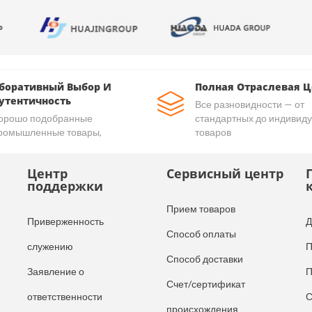
боративный Выбор И
Полная Отраслевая Ц
утентичность
Все разновидности — от
орошо подобранные
стандартных до индивид
ромышленные товары,
товаров
утентичные и качественные
овары
Центр
Сервисный центр
поддержки
Прием товаров
Приверженность
Д
Способ оплаты
служению
П
Способ доставки
Заявление о
П
Счет/сертификат
ответственности
С
происхождения