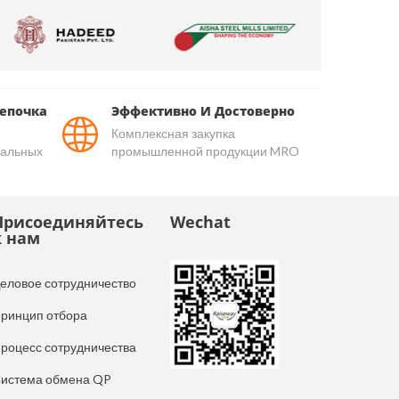
епочка
Эффективно И Достоверно
Комплексная закупка
уальных
промышленной продукции MRO
Присоединяйтесь
Wechat
к нам
еловое сотрудничество
ринцип отбора
роцесс сотрудничества
истема обмена QP