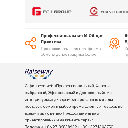
Профессиональная И Общая
А
Практика
А
Профессиональная платформа
Х
обмена делает закупки более
п
надёжными
а
т
С философией «Профессиональный, Хорошо
выбранный, Эффективный и Достоверный» мы
интегрируемся диверсифицированные каналы
поставок, обмен и выбор промышленных товаров по
всему миру с целью Предоставлять вам
ориентированный на клиента сервис.
Телефон:
+86 27-86888989
/
+86 18971306750