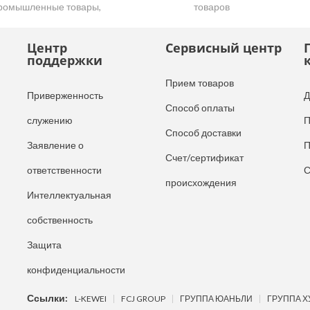
ромышленные товары,
товаров
утентичные и качественные
овары
Центр
Сервисный центр
поддержки
Прием товаров
Приверженность
Д
Способ оплаты
служению
П
Способ доставки
Заявление о
П
Счет/сертификат
ответственности
С
происхождения
Интеллектуальная
собственность
Защита
конфиденциальности
Ссылки:
L-KEWEI
FCJ GROUP
ГРУППА ЮАНЬЛИ
ГРУППА Х