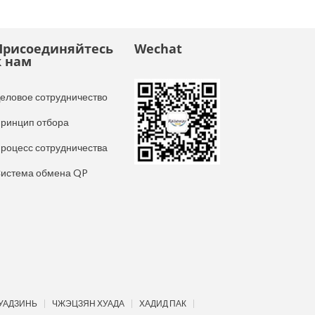
Присоединяйтесь
Wechat
к нам
еловое сотрудничество
ринцип отбора
роцесс сотрудничества
истема обмена QP
УАДЗИНЬ
ЧЖЭЦЗЯН ХУАДА
ХАДИД ПАК