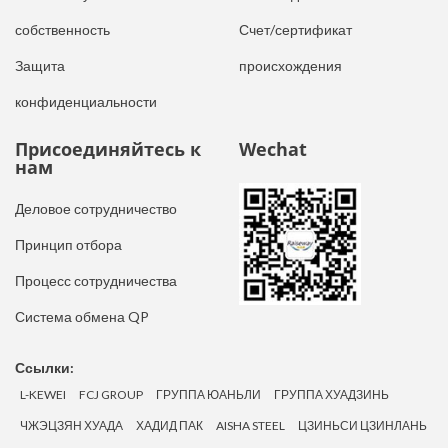
собственность
Счет/сертификат
Защита
происхождения
конфиденциальности
Присоединяйтесь к
Wechat
нам
Деловое сотрудничество
Принцип отбора
Процесс сотрудничества
Система обмена QP
Ссылки:
L-KEWEI
FCJ GROUP
ГРУППА ЮАНЬЛИ
ГРУППА ХУАДЗИНЬ
ЧЖЭЦЗЯН ХУАДА
ХАДИД ПАК
AISHA STEEL
ЦЗИНЬСИ ЦЗИНЛАНЬ